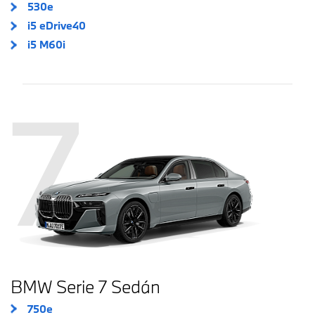
530e
i5 eDrive40
i5 M60i
7
BMW Serie 7 Sedán
750e