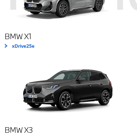
BMW X1
xDrive25e
BMW X3