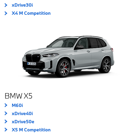
xDrive30i
X4 M Competition
BMW X5
M60i
xDrive40i
xDrive50e
X5 M Competition