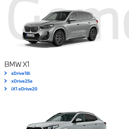
Gam
BMW X1
sDrive18i
xDrive25e
iX1 eDrive20