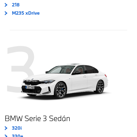
218
M235 xDrive
3
BMW Serie 3 Sedán
320i
330e