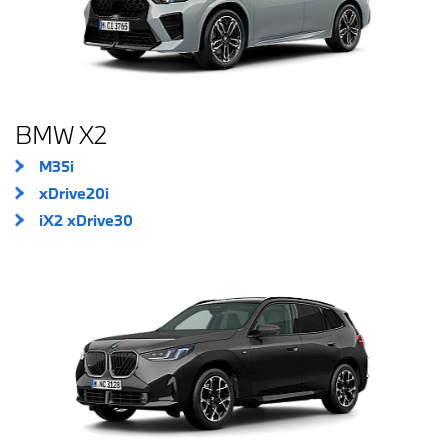
BMW X2
M35i
xDrive20i
iX2 xDrive30