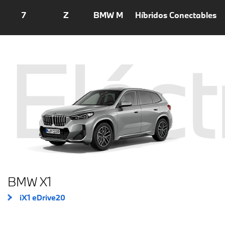
7
Z
BMW M
Híbridos Conectables
Eléct
BMW X1
iX1 eDrive20