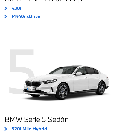
430i
M440i xDrive
5
BMW Serie 5 Sedán
520i Mild Hybrid