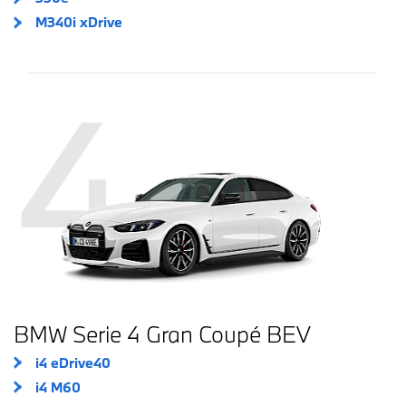
M340i xDrive
4
BMW Serie 4 Gran Coupé BEV
i4 eDrive40
i4 M60