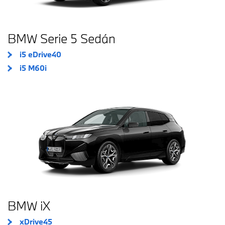
BMW Serie 5 Sedán
i5 eDrive40
i5 M60i
BMW iX
xDrive45