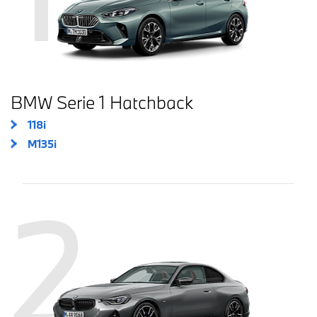
BMW Serie 1 Hatchback
118i
M135i
2